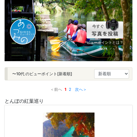
ビューポイントとは？
〜10代 のビューポイント[新着順]
＜前へ
1
2
次へ＞
とんぼの紅葉巡り