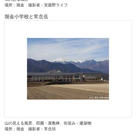
場所：堀金 撮影者：安曇野ライフ
堀金小学校と常念岳
山の見える風景、田園・屋敷林、街並み・建築物
場所：堀金 撮影者：常念坊