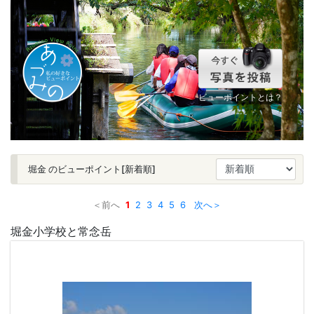
ビューポイントとは？
堀金 のビューポイント[新着順]
＜前へ
1
2
3
4
5
6
次へ＞
堀金小学校と常念岳