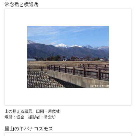
常念岳と横通岳
山の見える風景、田園・屋敷林
場所：堀金 撮影者：常念坊
里山のキバナコスモス