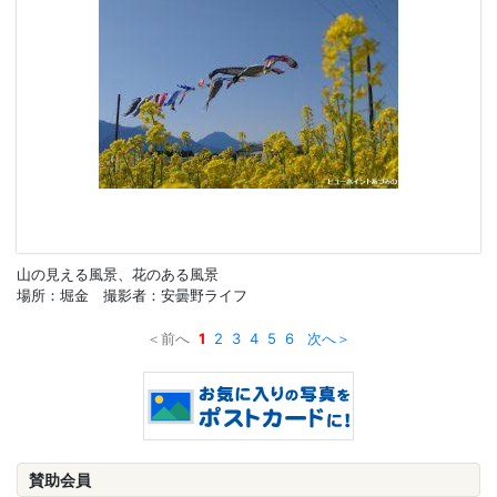
山の見える風景、花のある風景
場所：堀金 撮影者：安曇野ライフ
＜前へ
1
2
3
4
5
6
次へ＞
賛助会員