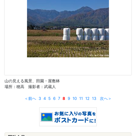
山の見える風景、田園・屋敷林
場所：穂高 撮影者：武蔵人
＜前へ
3
4
5
6
7
8
9
10
11
12
13
次へ＞