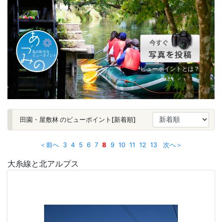
ビューポイントとは？
田園・屋敷林 のビューポイント[新着順]
＜前へ
3
4
5
6
7
8
9
10
11
12
13
次へ＞
大糸線と北アルプス