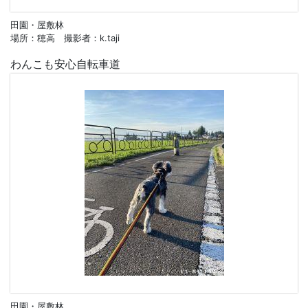
田園・屋敷林
場所：穂高 撮影者：k.taji
わんこも安心自転車道
田園・屋敷林