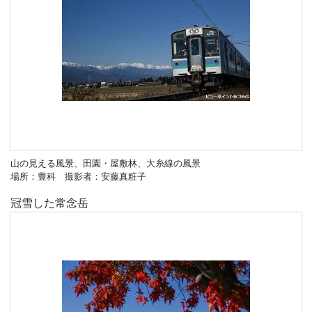
山の見える風景、田園・屋敷林、大糸線の風景
場所：豊科 撮影者：安藤真粧子
冠雪した常念岳