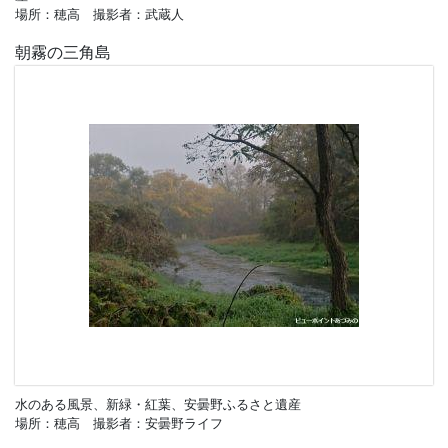
場所：穂高 撮影者：武蔵人
朝霧の三角島
水のある風景、新緑・紅葉、安曇野ふるさと遺産
場所：穂高 撮影者：安曇野ライフ