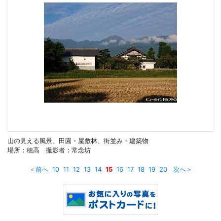
山の見える風景、田園・屋敷林、街並み・建築物
場所：穂高 撮影者：常念坊
＜前へ
10
11
12
13
14
15
16
17
18
19
20
次へ＞