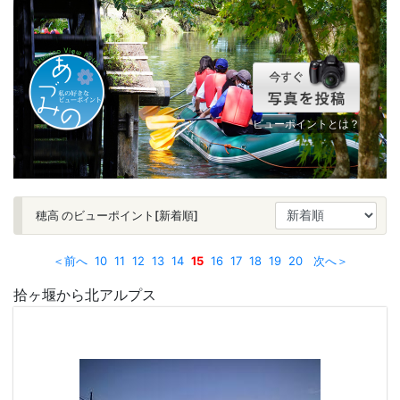
ビューポイントとは？
穂高 のビューポイント[新着順]
＜前へ
10
11
12
13
14
15
16
17
18
19
20
次へ＞
拾ヶ堰から北アルプス