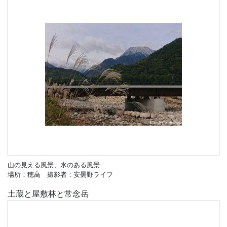
山の見える風景、水のある風景
場所：穂高 撮影者：安曇野ライフ
土蔵と屋敷林と常念岳