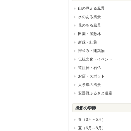
山の見える風景
水のある風景
花のある風景
田園・屋敷林
新緑・紅葉
街並み・建築物
伝統文化・イベント
道祖神・石仏
お店・スポット
大糸線の風景
安曇野ふるさと遺産
撮影の季節
春（3月～5月）
夏（6月～8月）