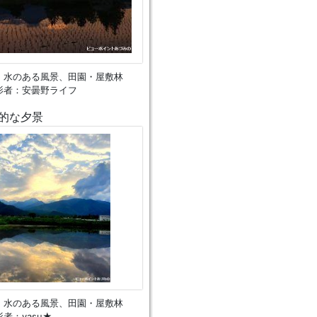
、水のある風景、田園・屋敷林
影者：安曇野ライフ
的な夕景
、水のある風景、田園・屋敷林
者：yasu★