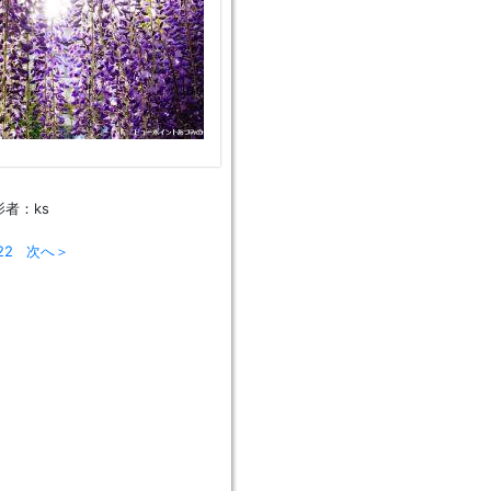
者：ks
22
次へ＞