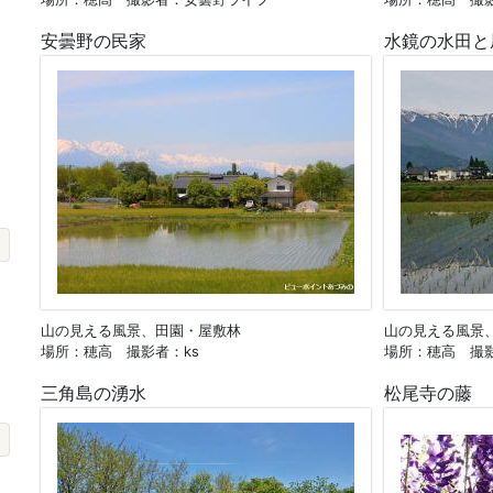
安曇野の民家
水鏡の水田と
山の見える風景、田園・屋敷林
山の見える風景
場所：穂高 撮影者：ks
場所：穂高 撮
三角島の湧水
松尾寺の藤