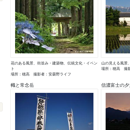
花のある風景、街並み・建築物、伝統文化・イベン
山の見える風景
ト
場所：穂高 撮
場所：穂高 撮影者：安曇野ライフ
幟と常念岳
信濃富士の夕