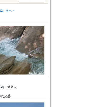
22
次へ＞
影者：武蔵人
常念岳