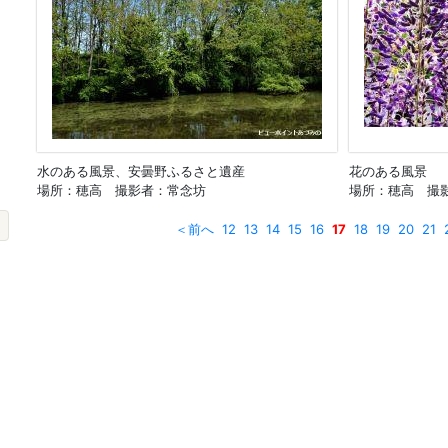
水のある風景、安曇野ふるさと遺産
花のある風景
場所：穂高 撮影者：常念坊
場所：穂高 撮影
＜前へ
12
13
14
15
16
17
18
19
20
21