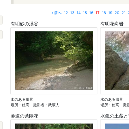
＜前へ
12
13
14
15
16
17
18
19
20
21
有明砂の渓谷
有明花崗岩
水のある風景
水のある風景
場所：穂高 撮影者：武蔵人
場所：穂高 撮
参道の紫陽花
水鏡の土蔵と