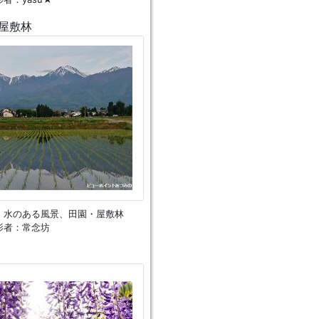
屋敷林
、水のある風景、田園・屋敷林
影者：常念坊