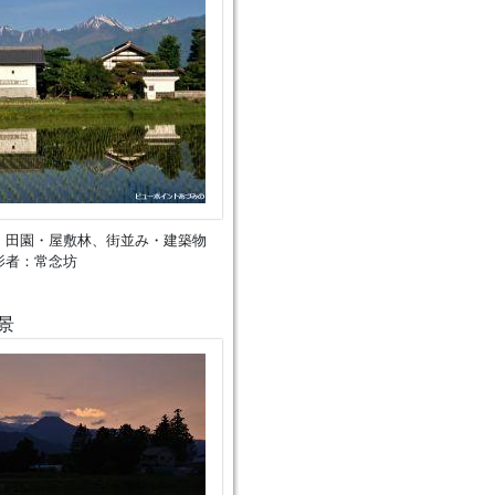
、田園・屋敷林、街並み・建築物
影者：常念坊
景