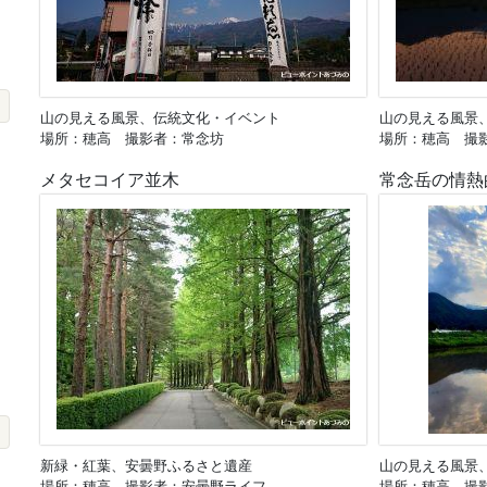
山の見える風景、伝統文化・イベント
山の見える風景
場所：穂高 撮影者：常念坊
場所：穂高 撮
メタセコイア並木
常念岳の情熱
新緑・紅葉、安曇野ふるさと遺産
山の見える風景
場所：穂高 撮影者：安曇野ライフ
場所：穂高 撮影