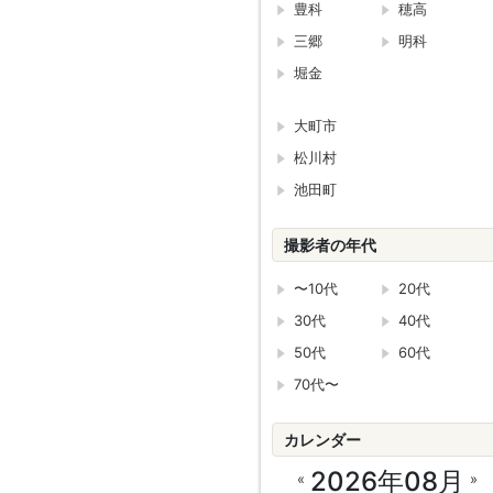
豊科
穂高
三郷
明科
堀金
大町市
松川村
池田町
撮影者の年代
〜10代
20代
30代
40代
50代
60代
70代〜
カレンダー
2026年08月
«
»