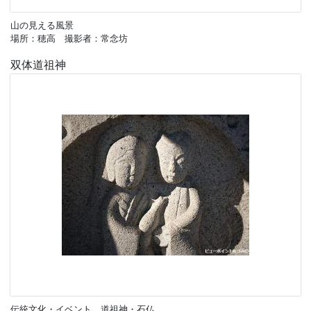
山の見える風景
場所：穂高 撮影者：常念坊
双体道祖神
伝統文化・イベント、道祖神・石仏