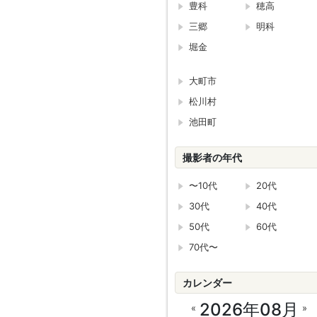
豊科
穂高
三郷
明科
堀金
大町市
松川村
池田町
撮影者の年代
〜10代
20代
30代
40代
50代
60代
70代〜
カレンダー
2026年08月
«
»