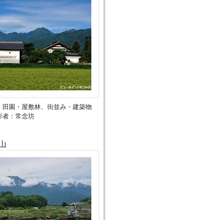
、田園・屋敷林、街並み・建築物
影者：常念坊
山