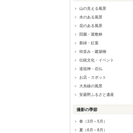
山の見える風景
水のある風景
花のある風景
田園・屋敷林
新緑・紅葉
街並み・建築物
伝統文化・イベント
道祖神・石仏
お店・スポット
大糸線の風景
安曇野ふるさと遺産
撮影の季節
春（3月～5月）
夏（6月～8月）