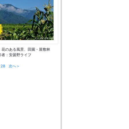
、花のある風景、田園・屋敷林
影者：安曇野ライフ
28
次へ＞