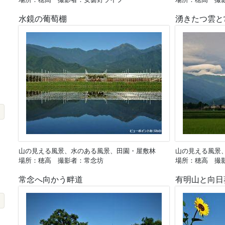
水鏡の葡萄棚
湧きたつ雲と
山の見える風景、水のある風景、田園・屋敷林
山の見える風景
場所：穂高 撮影者：常念坊
場所：穂高 撮
常念へ向かう畔道
有明山と向日