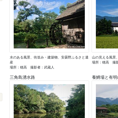
水のある風景、街並み・建築物、安曇野ふるさと遺
山の見える風景
産
場所：穂高 撮
場所：穂高 撮影者：武蔵人
三角島湧水路
養鱒場と有明