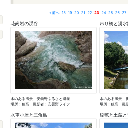
＜前へ
18
19
20
21
22
23
24
25
26
27
花崗岩の渓谷
吊り橋と湧水
水のある風景、安曇野ふるさと遺産
水のある風景、
場所：穂高 撮影者：安曇野ライフ
場所：穂高 撮
水車小屋と三角島
稲穂と土蔵と