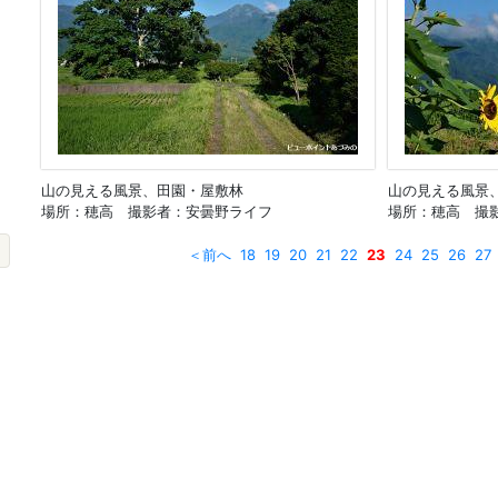
山の見える風景、田園・屋敷林
山の見える風景
場所：穂高 撮影者：安曇野ライフ
場所：穂高 撮
＜前へ
18
19
20
21
22
23
24
25
26
27