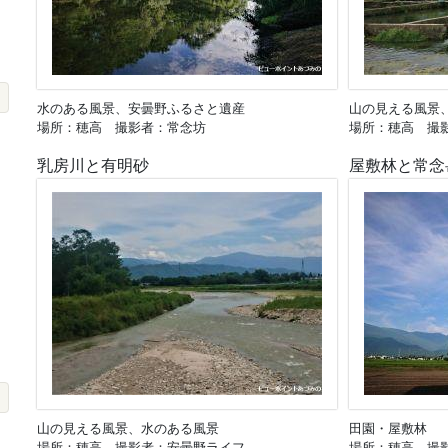
水のある風景、安曇野ふるさと遺産
山の見える風景
場所：穂高 撮影者：常念坊
場所：穂高 撮
乳房川と有明砂
屋敷林と常念
山の見える風景、水のある風景
田園・屋敷林
場所：穂高 撮影者：安曇野ライフ
場所：穂高 撮