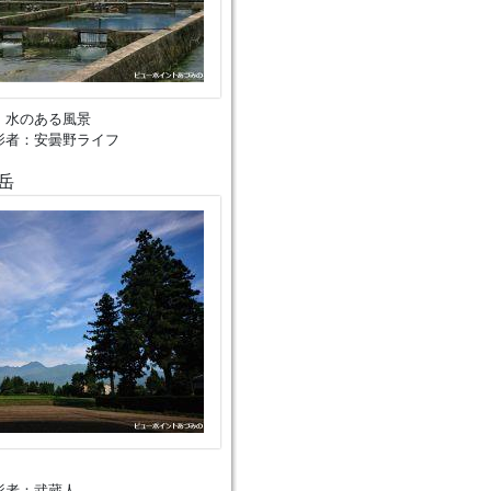
、水のある風景
影者：安曇野ライフ
岳
影者：武蔵人