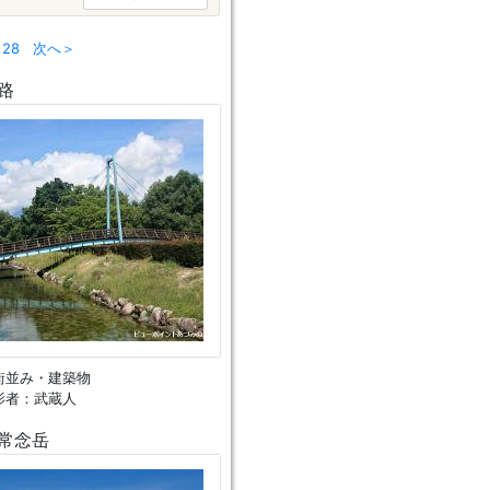
28
次へ＞
路
街並み・建築物
影者：武蔵人
常念岳