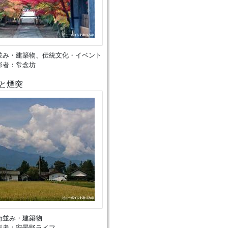
並み・建築物、伝統文化・イベント
影者：常念坊
と煙突
街並み・建築物
影者：安曇野ライフ