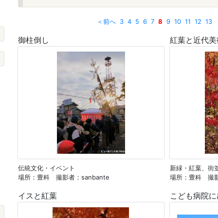
＜前へ
3
4
5
6
7
8
9
10
11
12
13
御柱倒し
紅葉と近代美
伝統文化・イベント
新緑・紅葉、街
場所：豊科 撮影者：sanbante
場所：豊科 撮
イスと紅葉
こども病院に