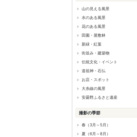
山の見える風景
水のある風景
花のある風景
田園・屋敷林
新緑・紅葉
街並み・建築物
伝統文化・イベント
道祖神・石仏
お店・スポット
大糸線の風景
安曇野ふるさと遺産
撮影の季節
春（3月～5月）
夏（6月～8月）