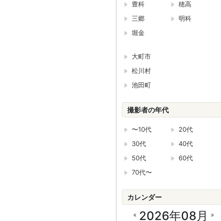
豊科
穂高
三郷
明科
堀金
大町市
松川村
池田町
撮影者の年代
〜10代
20代
30代
40代
50代
60代
70代〜
カレンダー
2026年08月
«
»