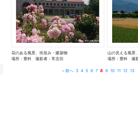
花のある風景、街並み・建築物
山の見える風景
場所：豊科 撮影者：常念坊
場所：豊科 撮
＜前へ
3
4
5
6
7
8
9
10
11
12
13