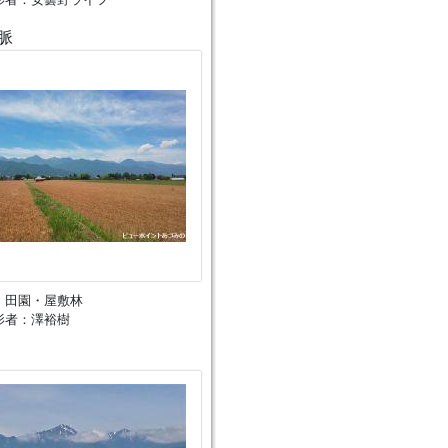
脈
、田園・屋敷林
影者：澤裕樹