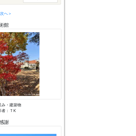
次へ＞
術館
並み・建築物
影者：ＴK
感謝