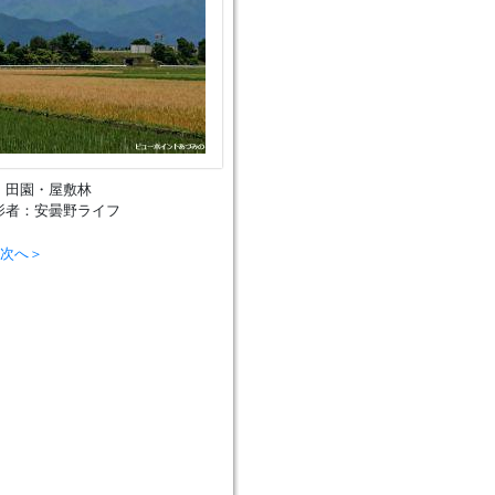
、田園・屋敷林
影者：安曇野ライフ
次へ＞