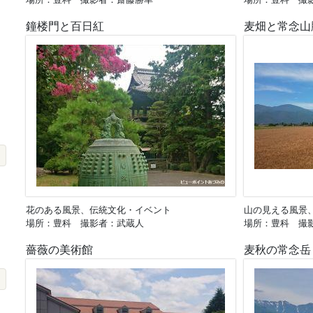
鐘楼門と百日紅
麦畑と常念山
花のある風景、伝統文化・イベント
山の見える風景
場所：豊科 撮影者：武蔵人
場所：豊科 撮
薔薇の美術館
麦秋の常念岳