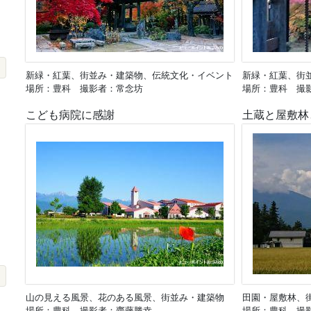
新緑・紅葉、街並み・建築物、伝統文化・イベント
新緑・紅葉、街
場所：豊科 撮影者：常念坊
場所：豊科 撮
こども病院に感謝
土蔵と屋敷林
山の見える風景、花のある風景、街並み・建築物
田園・屋敷林、
場所：豊科 撮影者：齋藤勝幸
場所：豊科 撮