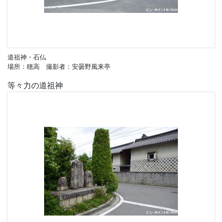
道祖神・石仏
場所：穂高 撮影者：安曇野風来亭
等々力の道祖神