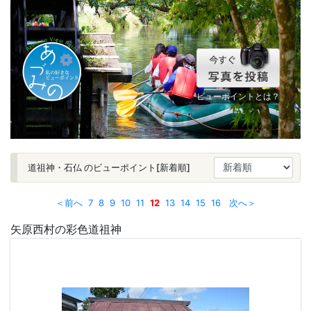
ビューポイントとは？
道祖神・石仏 のビューポイント[新着順]
＜前へ
7
8
9
10
11
12
13
14
15
16
次へ＞
矢原西村の彩色道祖神