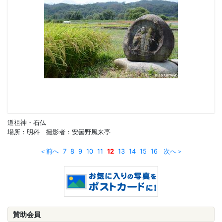
道祖神・石仏
場所：明科 撮影者：安曇野風来亭
＜前へ
7
8
9
10
11
12
13
14
15
16
次へ＞
賛助会員