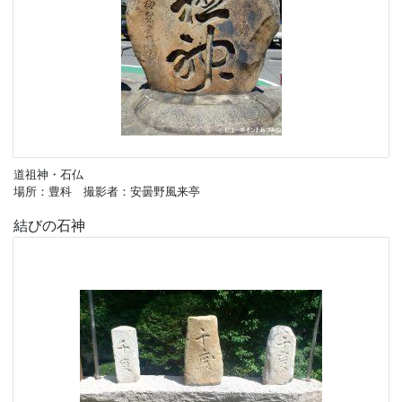
道祖神・石仏
場所：豊科 撮影者：安曇野風来亭
結びの石神