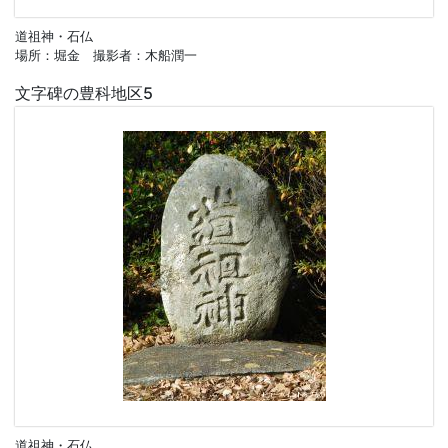
道祖神・石仏
場所：堀金 撮影者：木船潤一
文字碑の豊科地区5
道祖神・石仏