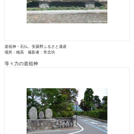
道祖神・石仏、安曇野ふるさと遺産
場所：穂高 撮影者：常念坊
等々力の道祖神