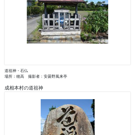
道祖神・石仏
場所：穂高 撮影者：安曇野風来亭
成相本村の道祖神