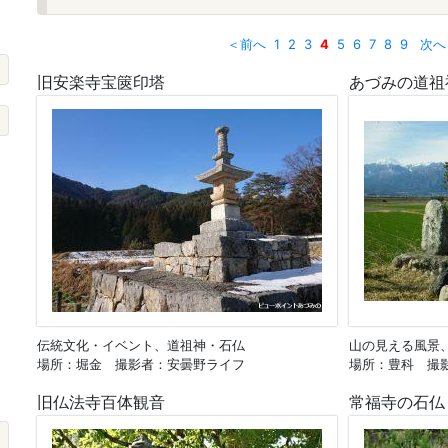
＜前へ
1
2
3
4
5
6
7
8
9
次へ
旧安楽寺宝篋印塔
あづみの道祖
伝統文化・イベント、道祖神・石仏
山の見える風景
場所：堀金 撮影者：安曇野ライフ
場所：豊科 撮
旧仏法寺百体観音
常福寺の石仏