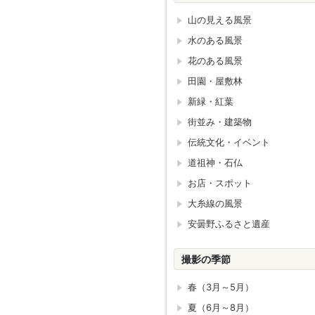
山の見える風景
水のある風景
花のある風景
田園・屋敷林
新緑・紅葉
街並み・建築物
伝統文化・イベント
道祖神・石仏
お店・スポット
大糸線の風景
安曇野ふるさと遺産
撮影の季節
春（3月～5月）
夏（6月～8月）