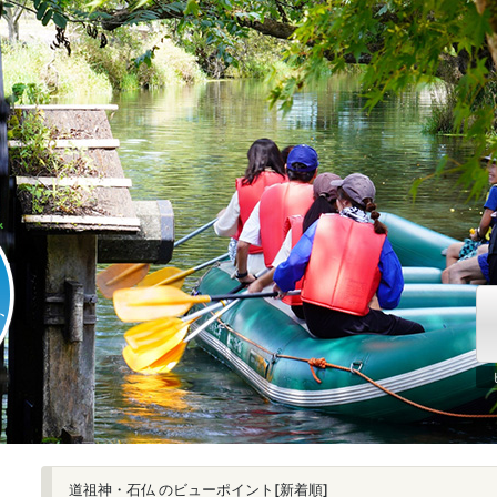
道祖神・石仏 のビューポイント[新着順]