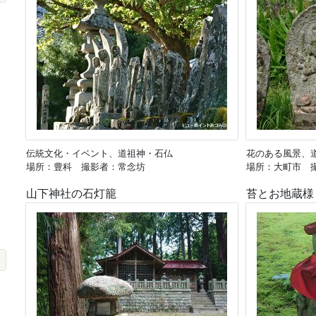
伝統文化・イベント、道祖神・石仏
花のある風景、
場所：豊科 撮影者：常念坊
場所：大町市 
山下神社の石灯籠
苔とお地蔵様