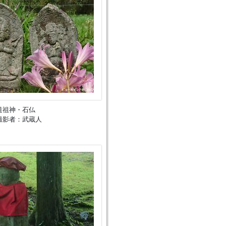
道祖神・石仏
撮影者：武蔵人