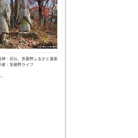
祖神・石仏、安曇野ふるさと遺産
影者：安曇野ライフ
＞