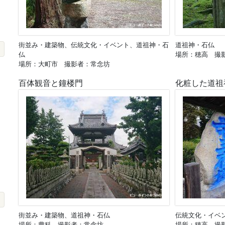
街並み・建築物、伝統文化・イベント、道祖神・石
道祖神・石仏
仏
場所：穂高 撮
場所：大町市 撮影者：常念坊
百体観音と鐘楼門
化粧した道祖
街並み・建築物、道祖神・石仏
伝統文化・イベ
場所：豊科 撮影者：常念坊
場所：穂高 撮