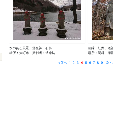
水のある風景、道祖神・石仏
新緑・紅葉、道
場所：大町市 撮影者：常念坊
場所：明科 撮
＜前へ
1
2
3
4
5
6
7
8
9
次へ