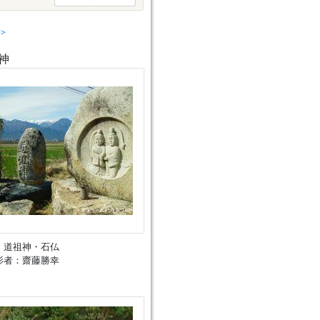
＞
神
、道祖神・石仏
影者：齋藤勝幸