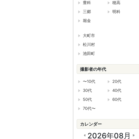
豊科
穂高
三郷
明科
堀金
大町市
松川村
池田町
撮影者の年代
〜10代
20代
30代
40代
50代
60代
70代〜
カレンダー
2026年08月
«
»