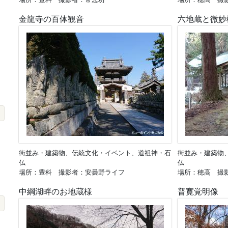
金龍寺の百体観音
六地蔵と微妙
街並み・建築物、伝統文化・イベント、道祖神・石
街並み・建築物
仏
仏
場所：豊科 撮影者：安曇野ライフ
場所：穂高 撮
中綱湖畔のお地蔵様
普寛覚明像