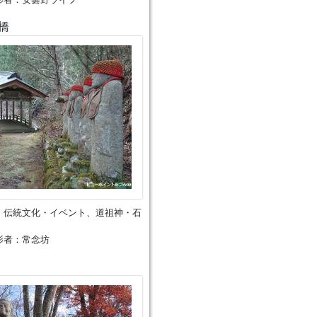
橋
、伝統文化・イベント、道祖神・石
影者：常念坊