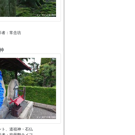
影者：常念坊
神
ント、道祖神・石仏
影者：安曇野ライフ