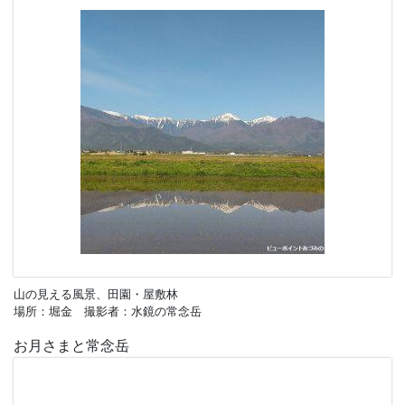
山の見える風景、田園・屋敷林
場所：堀金 撮影者：水鏡の常念岳
お月さまと常念岳