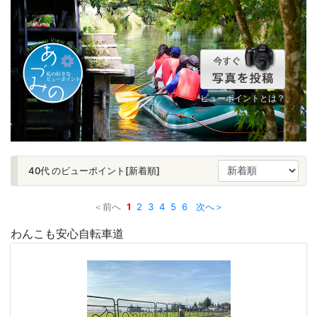
ビューポイントとは？
40代 のビューポイント[新着順]
＜前へ
1
2
3
4
5
6
次へ＞
わんこも安心自転車道