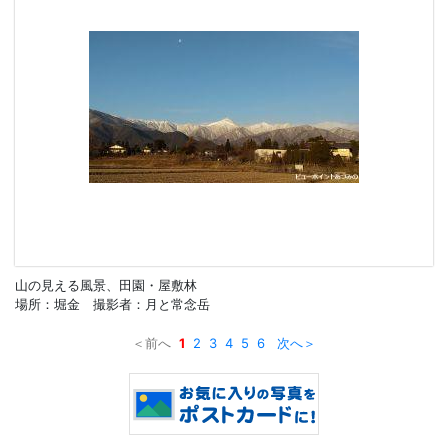
山の見える風景、田園・屋敷林
場所：堀金 撮影者：月と常念岳
＜前へ
1
2
3
4
5
6
次へ＞