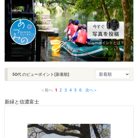
ビューポイントとは？
50代 のビューポイント[新着順]
＜前へ
1
2
3
4
5
6
次へ＞
新緑と信濃富士