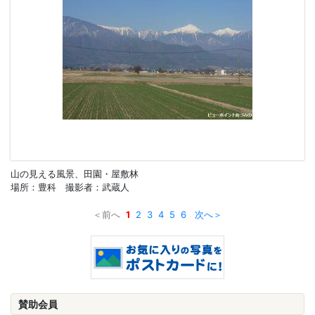
山の見える風景、田園・屋敷林
場所：豊科 撮影者：武蔵人
＜前へ
1
2
3
4
5
6
次へ＞
賛助会員