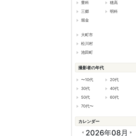
豊科
穂高
三郷
明科
堀金
大町市
松川村
池田町
撮影者の年代
〜10代
20代
30代
40代
50代
60代
70代〜
カレンダー
2026年08月
«
»