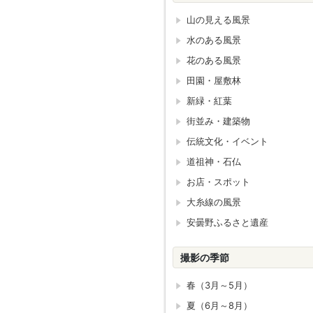
山の見える風景
水のある風景
花のある風景
田園・屋敷林
新緑・紅葉
街並み・建築物
伝統文化・イベント
道祖神・石仏
お店・スポット
大糸線の風景
安曇野ふるさと遺産
撮影の季節
春（3月～5月）
夏（6月～8月）