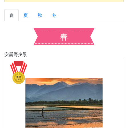
春
夏
秋
冬
春
安曇野夕景