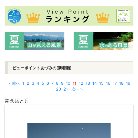
ビューポイントあづみの[新着順]
＜前へ
1
2
3
4
5
6
7
8
9
10
11
12
13
14
15
16
17
18
19
20
21
次へ＞
常念岳と月