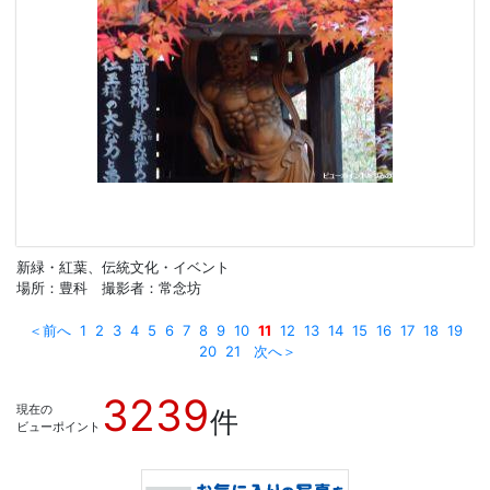
新緑・紅葉、伝統文化・イベント
場所：豊科 撮影者：常念坊
＜前へ
1
2
3
4
5
6
7
8
9
10
11
12
13
14
15
16
17
18
19
20
21
次へ＞
3239
現在の
件
ビューポイント