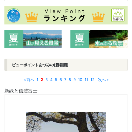
ビューポイントあづみの[新着順]
＜前へ
1
2
3
4
5
6
7
8
9
10
11
12
次へ＞
新緑と信濃富士