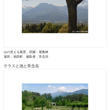
山の見える風景、田園・屋敷林
場所：池田町 撮影者：常念坊
テラスと池と常念岳