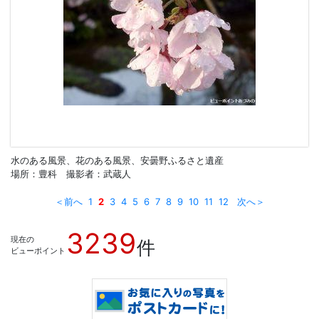
水のある風景、花のある風景、安曇野ふるさと遺産
場所：豊科 撮影者：武蔵人
＜前へ
1
2
3
4
5
6
7
8
9
10
11
12
次へ＞
3239
現在の
件
ビューポイント