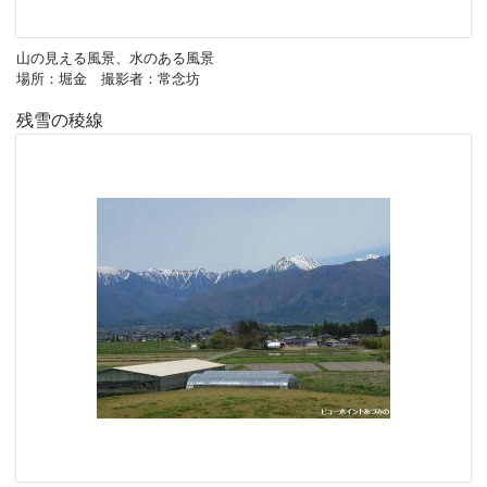
山の見える風景、水のある風景
場所：堀金 撮影者：常念坊
残雪の稜線