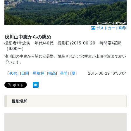
ポストカード印刷
浅川山中腹からの眺め
撮影者/常念坊 年代/40代 撮影日/2015-06-29 時間帯/昼間
（9:00〜）
浅川山の中腹から望む安曇野。舗装された北沢林道が山頂付近まで続い
ています。
[
40代
]
[
田園・屋敷林
]
[
穂高
]
[
昼間
]
[
夏
]
2015-06-29 16:56:04
撮影場所