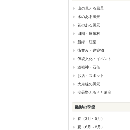
山の見える風景
水のある風景
花のある風景
田園・屋敷林
新緑・紅葉
街並み・建築物
伝統文化・イベント
道祖神・石仏
お店・スポット
大糸線の風景
安曇野ふるさと遺産
撮影の季節
春（3月～5月）
夏（6月～8月）