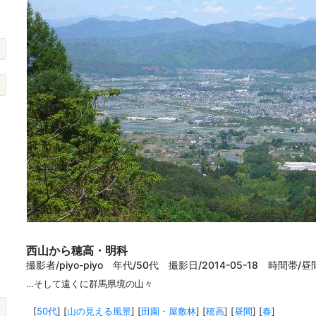
西山から穂高・明科
撮影者/piyo-piyo 年代/50代 撮影日/2014-05-18 時間帯/昼
…そして遠くに群馬県境の山々
[
50代
]
[
山の見える風景
]
[
田園・屋敷林
]
[
穂高
]
[
昼間
]
[
春
]