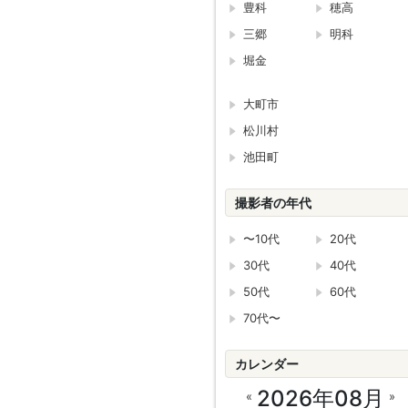
豊科
穂高
三郷
明科
堀金
大町市
松川村
池田町
撮影者の年代
〜10代
20代
30代
40代
50代
60代
70代〜
カレンダー
2026年08月
«
»