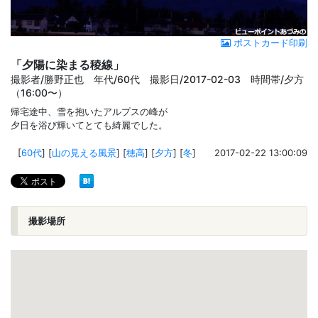
ポストカード印刷
「夕陽に染まる稜線」
撮影者/勝野正也 年代/60代 撮影日/2017-02-03 時間帯/夕方
（16:00〜）
帰宅途中、雪を抱いたアルプスの峰が
夕日を浴び輝いてとても綺麗でした。
[
60代
]
[
山の見える風景
]
[
穂高
]
[
夕方
]
[
冬
]
2017-02-22 13:00:09
撮影場所