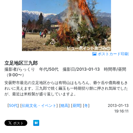
ポストカード印刷
立足地区三九郎
撮影者/らっくり 年代/50代 撮影日/2013-01-13 時間帯/昼間
（9:00〜）
安曇野市最北の立足地区からは有明山はもちろん、爺ケ岳や鹿島槍もき
れいに見えます。三九郎で焼く繭玉も一時期切り餅に押され気味でした
が、最近は米粉製が盛り返していますよ。
[
50代
]
[
伝統文化・イベント
]
[
穂高
]
[
昼間
]
[
冬
]
2013-01-13
19:16:11