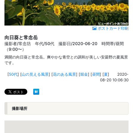
ポストカード印刷
向日葵と常念岳
撮影者/常念坊 年代/50代 撮影日/2020-06-20 時間帯/昼間
（9:00〜）
満開の向日葵と常念岳。爽やかな青空との調和が美しい安曇野の夏風景
です。
[
50代
]
[
山の見える風景
]
[
花のある風景
]
[
堀金
]
[
昼間
]
[
夏
]
2020-
08-20 10:06:30
撮影場所