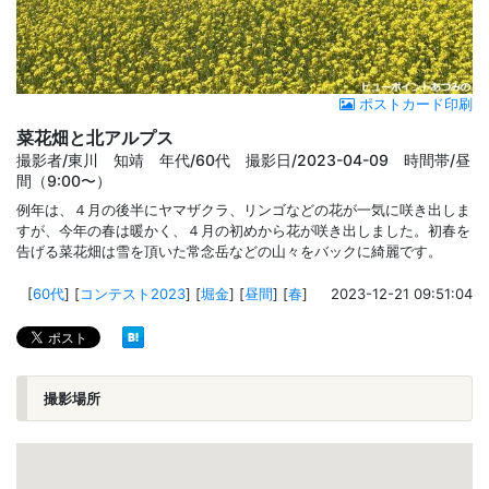
ポストカード印刷
菜花畑と北アルプス
撮影者/東川 知靖 年代/60代 撮影日/2023-04-09 時間帯/昼
間（9:00〜）
例年は、４月の後半にヤマザクラ、リンゴなどの花が一気に咲き出しま
すが、今年の春は暖かく、４月の初めから花が咲き出しました。初春を
告げる菜花畑は雪を頂いた常念岳などの山々をバックに綺麗です。
[
60代
]
[
コンテスト2023
]
[
堀金
]
[
昼間
]
[
春
]
2023-12-21 09:51:04
撮影場所