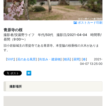
ポストカード印刷
青原寺の桜
撮影者/安曇野ライフ 年代/50代 撮影日/2021-04-04 時間帯/
昼間（9:00〜）
旧小岩嶽城主の菩提寺である青原寺。本堂脇の枝垂桜の大木がありま
す。
[
50代
]
[
花のある風景
]
[
街並み・建築物
]
[
穂高
]
[
昼間
]
[
春
]
2021-
04-07 13:25:00
撮影場所