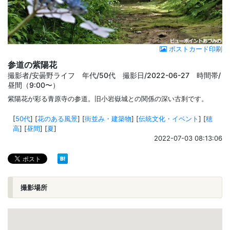
ポストカード印刷
参道の紫陽花
撮影者/安曇野ライフ 年代/50代 撮影日/2022-06-27 時間帯/
昼間（9:00〜）
紫陽花が彩る青原寺の参道。旧小岩嶽城との関係の深い古刹です。
[
50代
]
[
花のある風景
]
[
街並み・建築物
]
[
伝統文化・イベント
]
[
穂
高
]
[
昼間
]
[
夏
]
2022-07-03 08:13:06
撮影場所