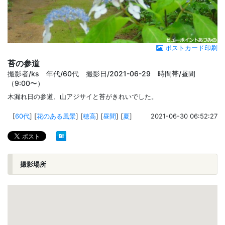
ポストカード印刷
苔の参道
撮影者/ks 年代/60代 撮影日/2021-06-29 時間帯/昼間
（9:00〜）
木漏れ日の参道、山アジサイと苔がきれいでした。
[
60代
]
[
花のある風景
]
[
穂高
]
[
昼間
]
[
夏
]
2021-06-30 06:52:27
撮影場所