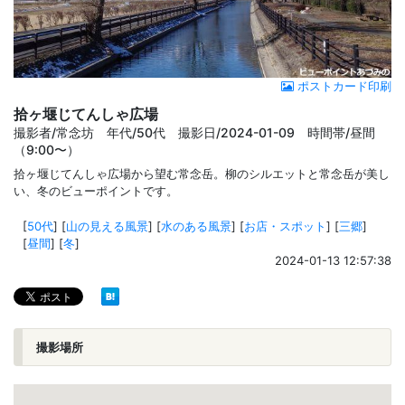
ポストカード印刷
拾ヶ堰じてんしゃ広場
撮影者/常念坊 年代/50代 撮影日/2024-01-09 時間帯/昼間
（9:00〜）
拾ヶ堰じてんしゃ広場から望む常念岳。柳のシルエットと常念岳が美し
い、冬のビューポイントです。
[
50代
]
[
山の見える風景
]
[
水のある風景
]
[
お店・スポット
]
[
三郷
]
[
昼間
]
[
冬
]
2024-01-13 12:57:38
撮影場所