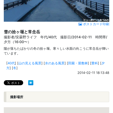
ポストカード印刷
雪の拾ヶ堰と常念岳
撮影者/安曇野ライフ 年代/40代 撮影日/2014-02-11 時間帯/
夕方（16:00〜）
陽が落ちたばかりの冬の拾ヶ堰。寒々しい水面の向こうに常念岳が輝い
ています。
[
40代
]
[
山の見える風景
]
[
水のある風景
]
[
田園・屋敷林
]
[
豊科
]
[
夕
方
]
[
冬
]
2014-02-11 18:13:48
撮影場所