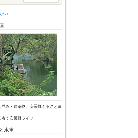
次へ＞
屋
街並み・建築物、安曇野ふるさと遺
影者：安曇野ライフ
と水車