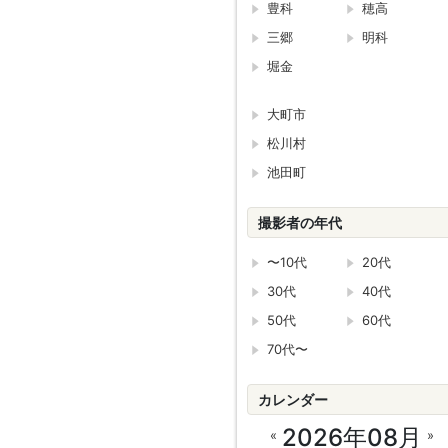
豊科
穂高
三郷
明科
堀金
大町市
松川村
池田町
撮影者の年代
〜10代
20代
30代
40代
50代
60代
70代〜
カレンダー
2026年08月
«
»