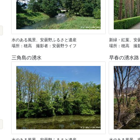
水のある風景、安曇野ふるさと遺産
新緑・紅葉、安
場所：穂高 撮影者：安曇野ライフ
場所：穂高 撮
三角島の湧水
早春の湧水路
水のある風景、安曇野ふるさと遺産
水のある風景、