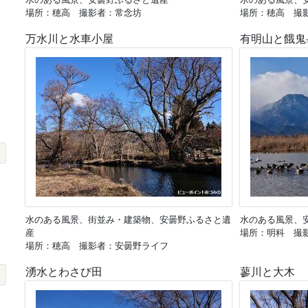
場所：穂高 撮影者：常念坊
場所：穂高 撮
万水川と水車小屋
有明山と餓鬼
水のある風景、街並み・建築物、安曇野ふるさと遺
水のある風景、
産
場所：明科 撮
場所：穂高 撮影者：安曇野ライフ
湧水とわさび田
蓼川と大木