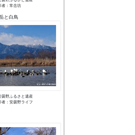
影者：常念坊
岳と白鳥
安曇野ふるさと遺産
影者：安曇野ライフ