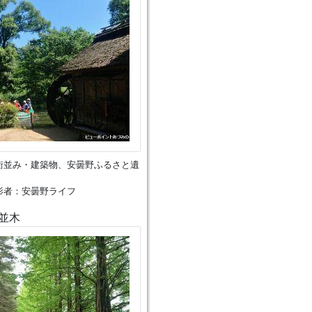
街並み・建築物、安曇野ふるさと遺
影者：安曇野ライフ
並木