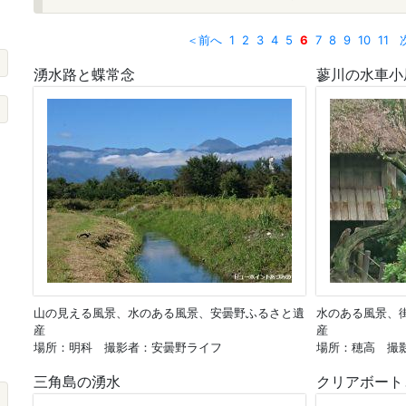
＜前へ
1
2
3
4
5
6
7
8
9
10
11
湧水路と蝶常念
蓼川の水車小
山の見える風景、水のある風景、安曇野ふるさと遺
水のある風景、
産
産
場所：明科 撮影者：安曇野ライフ
場所：穂高 撮
三角島の湧水
クリアボート