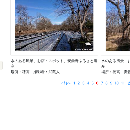
水のある風景、お店・スポット、安曇野ふるさと遺
水のある風景、
産
産
場所：穂高 撮影者：武蔵人
場所：穂高 撮
＜前へ
1
2
3
4
5
6
7
8
9
10
11