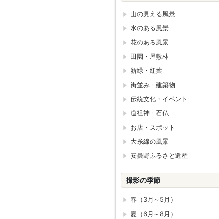
山の見える風景
水のある風景
花のある風景
田園・屋敷林
新緑・紅葉
街並み・建築物
伝統文化・イベント
道祖神・石仏
お店・スポット
大糸線の風景
安曇野ふるさと遺産
撮影の季節
春（3月～5月）
夏（6月～8月）