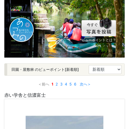
ビューポイントとは？
田園・屋敷林 のビューポイント[新着順]
＜前へ
1
2
3
4
5
6
次へ＞
赤い学舎と信濃富士