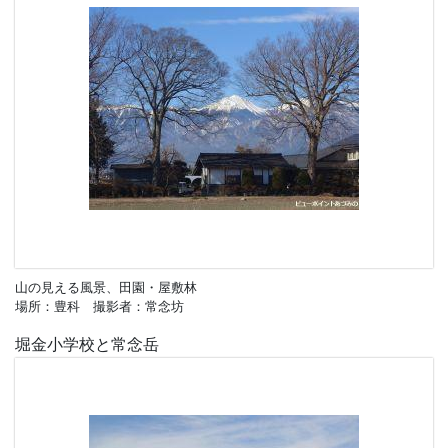
山の見える風景、田園・屋敷林
場所：豊科 撮影者：常念坊
堀金小学校と常念岳