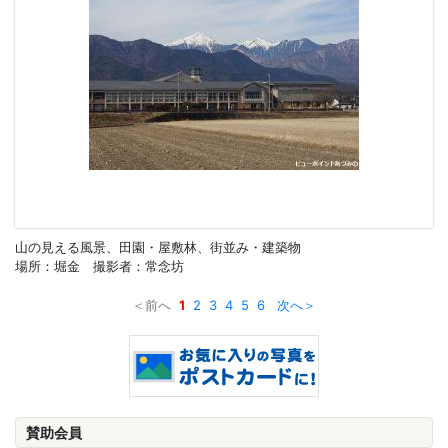
山の見える風景、田園・屋敷林、街並み・建築物
場所：堀金 撮影者：常念坊
＜前へ
1
2
3
4
5
6
次へ＞
賛助会員