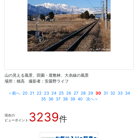
山の見える風景、田園・屋敷林、大糸線の風景
場所：穂高 撮影者：安曇野ライフ
＜前へ
20
21
22
23
24
25
26
27
28
29
30
31
32
33
34
35
36
37
38
39
40
次へ＞
3239
現在の
件
ビューポイント