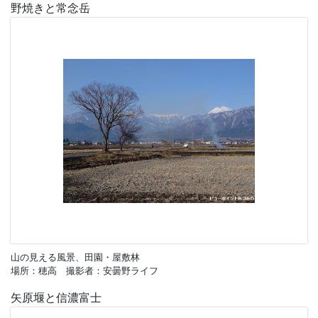
野焼きと常念岳
山の見える風景、田園・屋敷林
場所：穂高 撮影者：安曇野ライフ
矢原堰と信濃富士