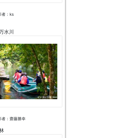
者：ks
万水川
影者：齋藤勝幸
林