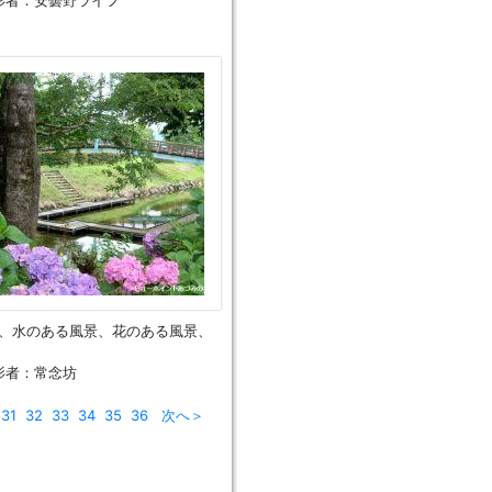
影者：安曇野ライフ
3、水のある風景、花のある風景、
影者：常念坊
31
32
33
34
35
36
次へ＞