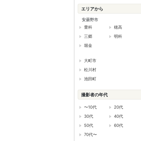
エリアから
安曇野市
豊科
穂高
三郷
明科
堀金
大町市
松川村
池田町
撮影者の年代
〜10代
20代
30代
40代
50代
60代
70代〜