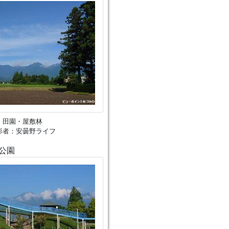
、田園・屋敷林
影者：安曇野ライフ
公園