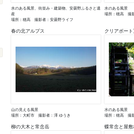
水のある風景、街並み・建築物、安曇野ふるさと遺
水のある風景
産
場所：穂高 撮影
場所：穂高 撮影者：安曇野ライフ
春の北アルプス
クリアボート
山の見える風景
水のある風景
場所：大町市 撮影者：澤 ゆうき
場所：穂高 撮
柳の大木と常念岳
蝶常念と屋敷