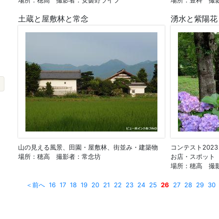
場所：穂高 撮影者：安曇野ライフ
場所：豊科 撮
土蔵と屋敷林と常念
湧水と紫陽花
山の見える風景、田園・屋敷林、街並み・建築物
コンテスト202
場所：穂高 撮影者：常念坊
お店・スポット
場所：穂高 撮
＜前へ
16
17
18
19
20
21
22
23
24
25
26
27
28
29
30