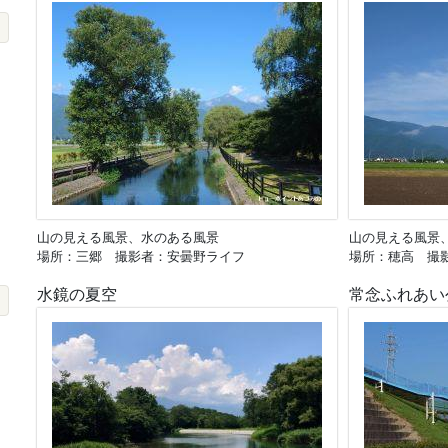
山の見える風景、水のある風景
山の見える風景
場所：三郷 撮影者：安曇野ライフ
場所：穂高 撮
水鏡の夏空
常念ふれあい