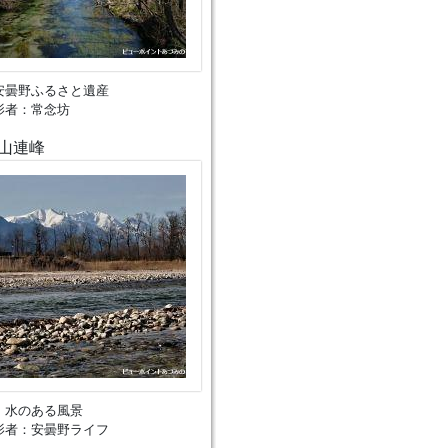
安曇野ふるさと遺産
影者：常念坊
山連峰
、水のある風景
影者：安曇野ライフ