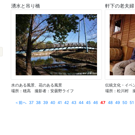
湧水と吊り橋
軒下の老夫婦
水のある風景、花のある風景
伝統文化・イベ
場所：穂高 撮影者：安曇野ライフ
場所：松川村 
＜前へ
37
38
39
40
41
42
43
44
45
46
47
48
49
50
51