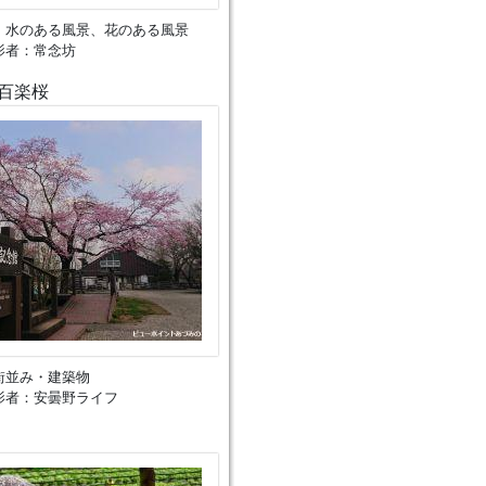
、水のある風景、花のある風景
影者：常念坊
百楽桜
街並み・建築物
影者：安曇野ライフ