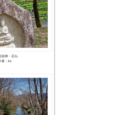
道祖神・石仏
者：ks