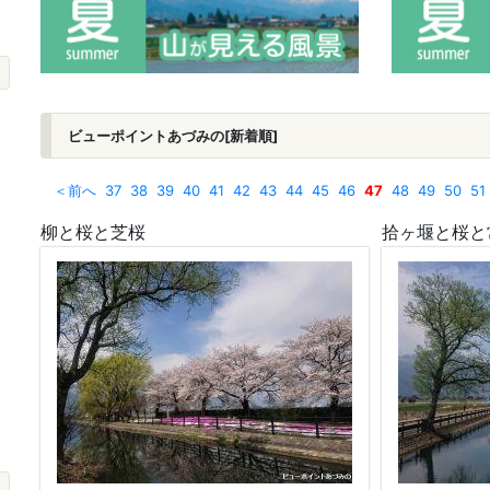
ビューポイントあづみの[新着順]
＜前へ
37
38
39
40
41
42
43
44
45
46
47
48
49
50
51
柳と桜と芝桜
拾ヶ堰と桜と