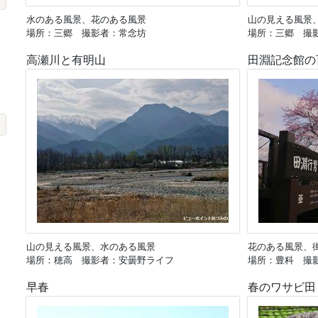
水のある風景、花のある風景
山の見える風景
場所：三郷 撮影者：常念坊
場所：三郷 撮
高瀬川と有明山
田淵記念館の
山の見える風景、水のある風景
花のある風景、
場所：穂高 撮影者：安曇野ライフ
場所：豊科 撮
早春
春のワサビ田