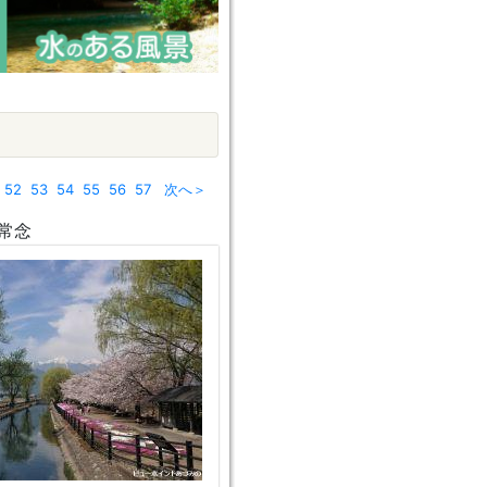
52
53
54
55
56
57
次へ＞
常念