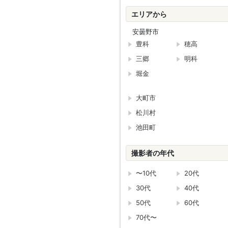
エリアから
安曇野市
豊科
穂高
三郷
明科
堀金
大町市
松川村
池田町
撮影者の年代
〜10代
20代
30代
40代
50代
60代
70代〜