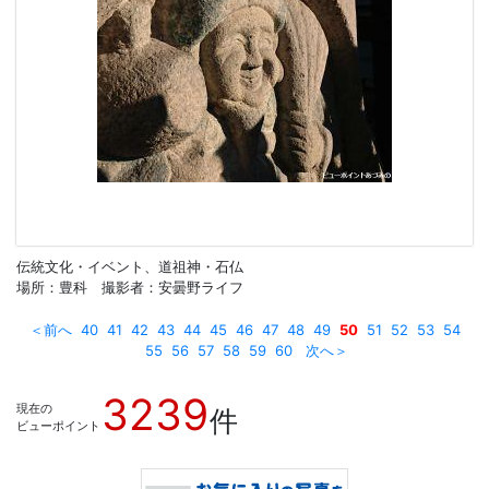
伝統文化・イベント、道祖神・石仏
場所：豊科 撮影者：安曇野ライフ
＜前へ
40
41
42
43
44
45
46
47
48
49
50
51
52
53
54
55
56
57
58
59
60
次へ＞
3239
現在の
件
ビューポイント