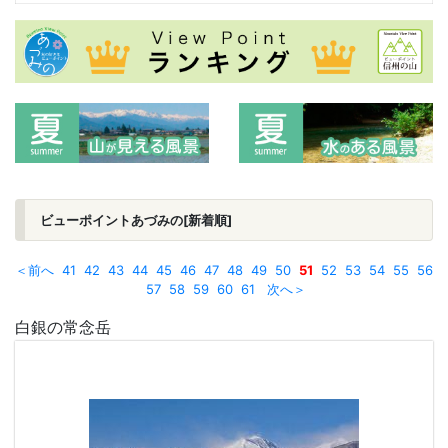
ビューポイントあづみの[新着順]
＜前へ
41
42
43
44
45
46
47
48
49
50
51
52
53
54
55
56
57
58
59
60
61
次へ＞
白銀の常念岳