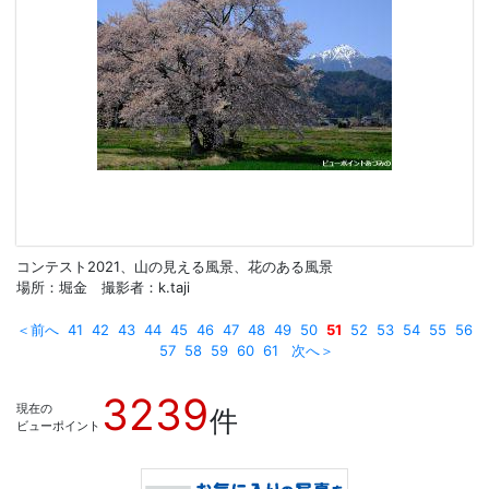
コンテスト2021、山の見える風景、花のある風景
場所：堀金 撮影者：k.taji
＜前へ
41
42
43
44
45
46
47
48
49
50
51
52
53
54
55
56
57
58
59
60
61
次へ＞
3239
現在の
件
ビューポイント