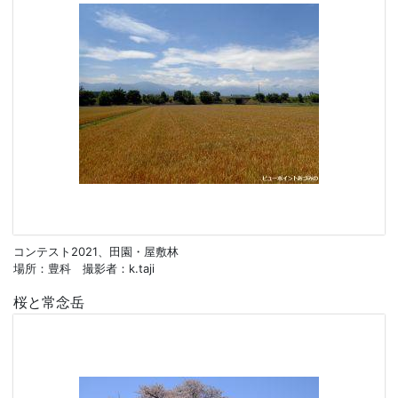
コンテスト2021、田園・屋敷林
場所：豊科 撮影者：k.taji
桜と常念岳